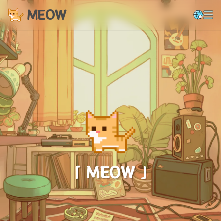
MEOW
「 MEOW 」